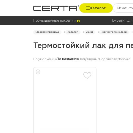
Каталог
Цена
Термостойкость, до °C
Промышленные покрытия
Покрытия для
Главная страница
Каталог
Лаки
Термостойкие лаки
Термостойкий лак для п
По умолчанию
По названию
Популярные
Подешевле
Дороже