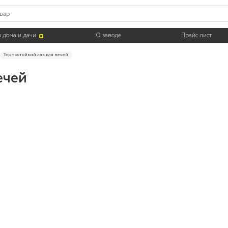
Цвет
Тара
 дома и дачи
О заводе
Прайс лист
Термостойкий лак для печей
ечей