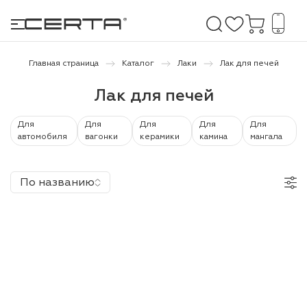
Главная страница
Каталог
Лаки
Лак для печей
Лак для печей
е покрытия
Для
Для
Для
Для
Для
дома и дачи
автомобиля
вагонки
керамики
камина
мангала
продукция
По названию
 бетону,
ичу
о металлу
итки по
холодного