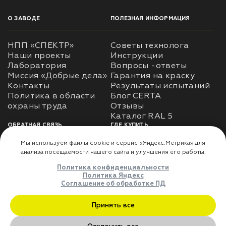
О ЗАВОДЕ
ПОЛЕЗНАЯ ИНФОРМАЦИЯ
НПП «СПЕКТР»
Советы технолога
Наши проекты
Инструкции
Лаборатория
Вопросы -ответы
Миссия «Добрые дела»
Гарантия на краску
Контакты
Результаты испытаний
Политика в области
Блог CERTA
охраны труда
Отзывы
Каталог RAL 5
ОБРАТНАЯ СВЯЗЬ
ГДЕ КУПИТЬ
Использование
Доставка
информации
Оплата
Политика
Где купить
использования личных
данных
Карта сайта
Реквизиты
Оферта
ДЛЯ ПАРТНЁРОВ