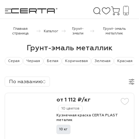
Главная
Грунт-
Грунт-эмаль
Каталог
страница
эмали
металлик
е покрытия
Грунт-эмаль металлик
дома и дачи
Серая
Черная
Белая
Коричневая
Зеленая
Красная
продукция
По названию
 бетону,
ичу
от 1 112 ₽/кг
о металлу
10 цветов
Кузнечная краска CERTA PLAST
итки по
металик
10 кг
холодного