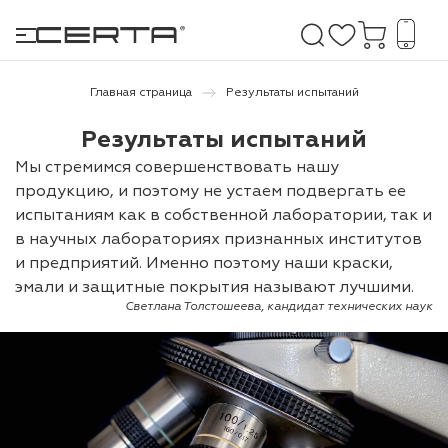
Главная страница
Результаты испытаний
Результаты испытаний
е покрытия
Мы стремимся совершенствовать нашу
продукцию, и поэтому не устаем подвергать ее
дома и дачи
испытаниям как в собственной лаборатории, так и
в научных лабораториях признанных институтов
продукция
и предприятий. Именно поэтому наши краски,
 бетону,
эмали и защитные покрытия называют лучшими.
ичу
Светлана Толстошеева, кандидат технических наук
о металлу
итки по
холодного