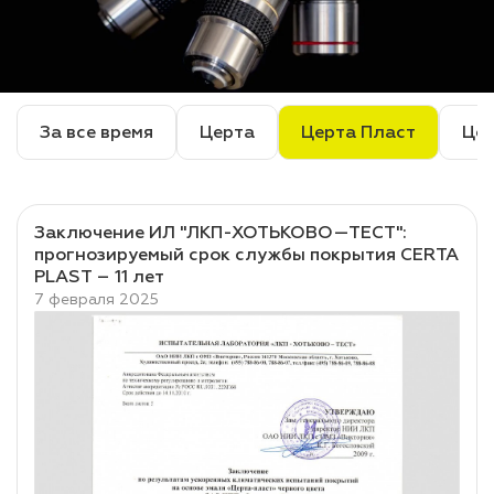
лаки и эмали
За все время
Церта
Церта Пласт
Це
Заключение ИЛ "ЛКП-ХОТЬКОВО—ТЕСТ":
прогнозируемый срок службы покрытия CERTA
PLAST – 11 лет
7 февраля 2025