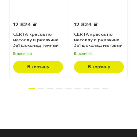
12 824 ₽
12 824 ₽
CERTA краска по
CERTA краска по
металлу и ржавчине
металлу и ржавчине
3в1 шоколад темный
3в1 шоколад матовый
матовый ~RAL 8019
~RAL 8017 (20,0кг)
В наличии
В наличии
В
(20,0кг)
В корзину
В корзину