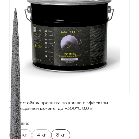
лаки и эмали
Термостойкая пропитка по камню с эффектом
"Насыщенный камень" до +300°С 8,0 кг
Фасовка:
0.8 кг
4 кг
8 кг