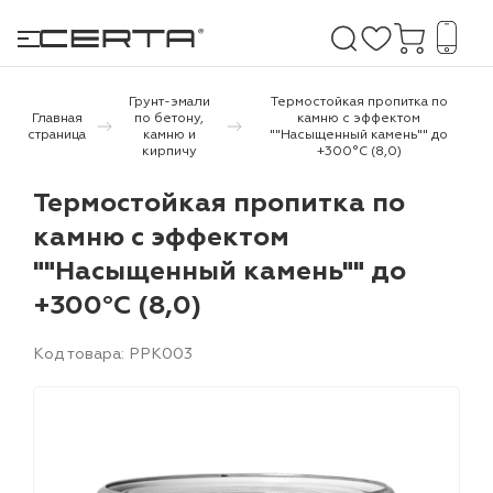
Грунт-эмали
Термостойкая пропитка по
Главная
по бетону,
камню с эффектом
страница
камню и
""Насыщенный камень"" до
кирпичу
+300°С (8,0)
е покрытия
Термостойкая пропитка по
дома и дачи
камню с эффектом
""Насыщенный камень"" до
продукция
+300°С (8,0)
 бетону,
ичу
Код товара: PPK003
о металлу
итки по
холодного