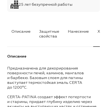
25 лет безупречной работы
Описание
Защитные
Нанесение
Хара
свойства
Описание
Предназначена для декорирования
поверхности печей, каминов, мангалов
и барбекю. Базовым слоем для патины
выступает термостойкая эмаль CERTA
до 1200°С.
CERTA-PATINA создает эффект потертости
и старины, придает глубину изделию через
акценты на выступающих частях и оттенение