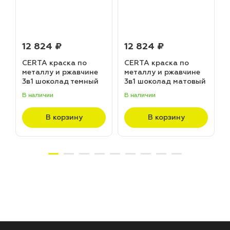
12 824 ₽
12 824 ₽
CERTA краска по
CERTA краска по
металлу и ржавчине
металлу и ржавчине
3в1 шоколад темный
3в1 шоколад матовый
матовый ~RAL 8019
~RAL 8017 (20,0кг)
В наличии
В наличии
В
(20,0кг)
В корзину
В корзину