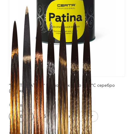
лаки и эмали
"CERTA-PATINA" термостойкая до 700°С серебро
(0,08кг)
Фасовка:
0.08 кг
0.16 кг
0.5 кг
10 кг
Цвета: