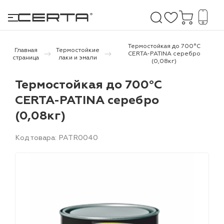
Термостойкая до 700°С
Главная
Термостойкие
CERTA-PATINA серебро
страница
лаки и эмали
(0,08кг)
е покрытия
Термостойкая до 700°С
CERTA-PATINA серебро
дома и дачи
(0,08кг)
продукция
Код товара: PATR0040
 бетону,
ичу
о металлу
итки по
холодного