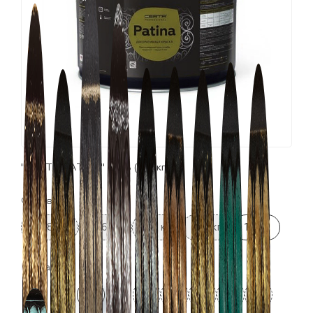
лаки и эмали
"СERTA-PATINA" медь (10,0кг)
Фасовка:
0.08 кг
0.16 кг
0.5 кг
0.8 кг
10 кг
Цвета: