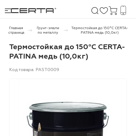
Главная
Грунт-эмали
Термостойкая до 150°С CERTA-
страница
по металлу
PATINA медь (10,0кг)
е покрытия
Термостойкая до 150°С CERTA-
PATINA медь (10,0кг)
дома и дачи
Код товара: PAST0009
продукция
 бетону,
ичу
о металлу
итки по
холодного