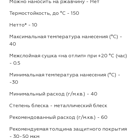
Можно наносить на ржавчину
-
Нет
Термостойкость, до °C
-
150
Нетто*
-
10
Максимальная температура нанесения (°С)
-
40
Межслойная сушка «на отлип» при +20 °С (час)
-
0.5
Минимальная температура нанесения (°С)
-
-30
Минимальный расход (г/м.кв.)
-
40
Степень блеска
-
металлический блеск
Рекомендованный расход (г/м.кв.)
-
60
Рекомендуемая толщина защитного покрытия
-
30-50 мкм