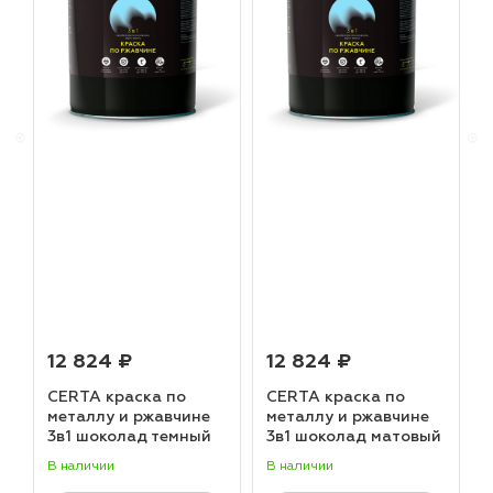
12 824 ₽
12 824 ₽
CERTA краска по
CERTA краска по
металлу и ржавчине
металлу и ржавчине
3в1 шоколад темный
3в1 шоколад матовый
матовый ~RAL 8019
~RAL 8017 (20,0кг)
В наличии
В наличии
В
(20,0кг)