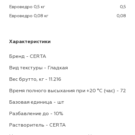
Евроведро 0,5 кг
0,5
Евроведро 0,08 кг
0,08
Характеристики
Бренд
-
CERTA
Вид текстуры
-
Гладкая
Вес брутто, кг
-
11.216
Время полного высыхания при +20 °С (час)
-
72
Базовая единица
-
шт
Разбавление до
-
10%
Растворитель
-
CERTA