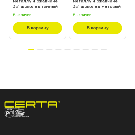
металлу и ржавчине
металлу и ржавчине
3в1 шоколад темный
3в1 шоколад матовый
матовый ~RAL 8019
~RAL 8017 (20,0кг)
В наличии
В наличии
В
(20,0кг)
В корзину
В корзину
НПП «СПЕКТР» ЗАВОД ЛАКОКРАСОЧНЫХ МАТЕРИАЛОВ