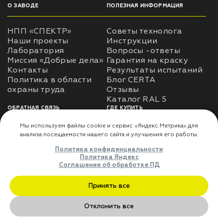
О ЗАВОДЕ
ПОЛЕЗНАЯ ИНФОРМАЦИЯ
НПП «СПЕКТР»
Советы технолога
Наши проекты
Инструкции
Лаборатория
Вопросы -ответы
Миссия «Добрые дела»
Гарантия на краску
Контакты
Результаты испытаний
Политика в области
Блог CERTA
охраны труда
Отзывы
Каталог RAL 5
ОБРАТНАЯ СВЯЗЬ
ГДЕ КУПИТЬ
Использование
Доставка
информации
Оплата
Политика
Где купить
использования личных
данных
Карта сайта
Реквизиты
Оферта
ДЛЯ ПАРТНЁРОВ
Преимущества