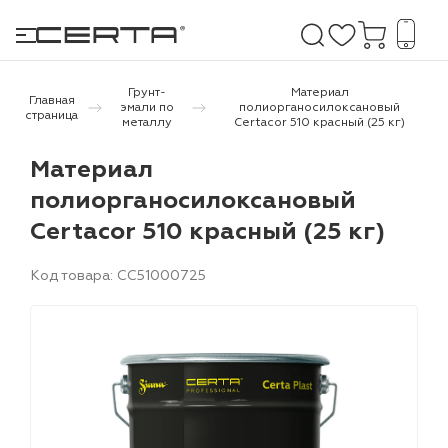
Грунт-
Материал
Главная
эмали по
полиорганосилоксановый
страница
металлу
Certacor 510 красный (25 кг)
е покрытия
Материал
полиорганосилоксановый
дома и дачи
Certacor 510 красный (25 кг)
продукция
Код товара: CC51000725
 бетону,
ичу
о металлу
итки по
холодного