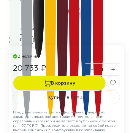
Термостойкость:
400 °C
В наличии
20 733 ₽
В корзину
Купить в 1 клик
Представленная на сайте информация о товарах, их
характеристиках, внешнем виде и стоимости носит
справочный характер и не является публичной офертой
(ст. 437 ГК РФ). Производитель оставляет за собой право
вносить изменения в конструкцию и комплектацию