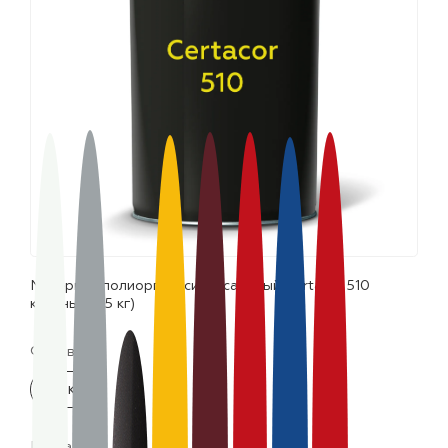
лаки и эмали
Материал полиорганосилоксановый Certacor 510
красный (25 кг)
Фасовка:
25 кг
Цвета: