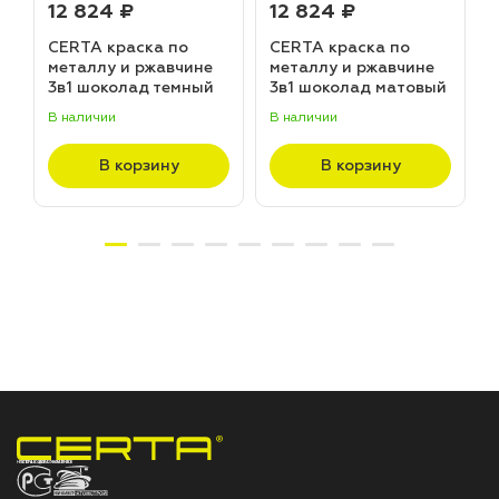
12 824 ₽
12 824 ₽
CERTA краска по
CERTA краска по
металлу и ржавчине
металлу и ржавчине
3в1 шоколад темный
3в1 шоколад матовый
матовый ~RAL 8019
~RAL 8017 (20,0кг)
В наличии
В наличии
В
(20,0кг)
В корзину
В корзину
НПП «СПЕКТР» ЗАВОД ЛАКОКРАСОЧНЫХ МАТЕРИАЛОВ