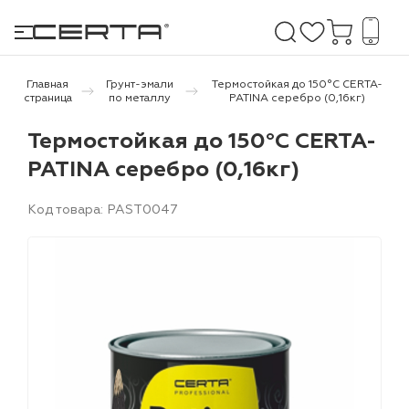
Главная
Грунт-эмали
Термостойкая до 150°С CERTA-
страница
по металлу
PATINA серебро (0,16кг)
е покрытия
Термостойкая до 150°С CERTA-
PATINA серебро (0,16кг)
дома и дачи
Код товара: PAST0047
продукция
 бетону,
ичу
о металлу
итки по
холодного