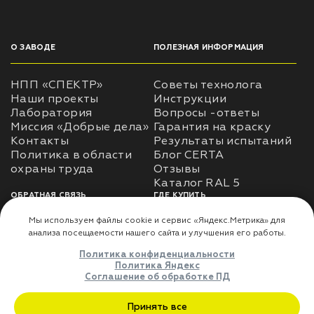
О ЗАВОДЕ
ПОЛЕЗНАЯ ИНФОРМАЦИЯ
НПП «СПЕКТР»
Советы технолога
Наши проекты
Инструкции
Лаборатория
Вопросы -ответы
Миссия «Добрые дела»
Гарантия на краску
Контакты
Результаты испытаний
Политика в области
Блог CERTA
охраны труда
Отзывы
Каталог RAL 5
ОБРАТНАЯ СВЯЗЬ
ГДЕ КУПИТЬ
Использование
Доставка
информации
Оплата
Политика
Где купить
использования личных
данных
Карта сайта
Реквизиты
Оферта
ДЛЯ ПАРТНЁРОВ