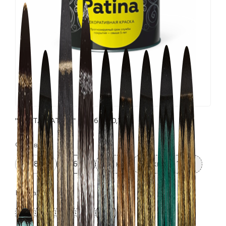
лаки и эмали
"СERTA-PATINA" серебро (0,16кг)
Фасовка:
0.08 кг
0.16 кг
0.5 кг
0.8 кг
10 кг
Цвета: