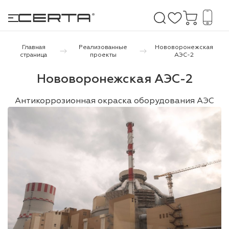
Главная
Реализованные
Нововоронежская
страница
проекты
АЭС-2
е покрытия
Нововоронежская АЭС-2
дома и дачи
Антикоррозионная окраска оборудования АЭС
продукция
 бетону,
ичу
о металлу
итки по
холодного