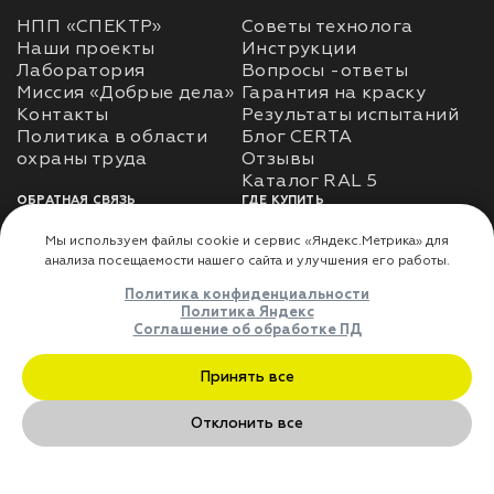
НПП «СПЕКТР»
Советы технолога
Наши проекты
Инструкции
Лаборатория
Вопросы -ответы
Миссия «Добрые дела»
Гарантия на краску
Контакты
Результаты испытаний
Политика в области
Блог CERTA
охраны труда
Отзывы
Каталог RAL 5
ОБРАТНАЯ СВЯЗЬ
ГДЕ КУПИТЬ
Использование
Доставка
информации
Оплата
Политика
Где купить
использования личных
данных
Карта сайта
Реквизиты
Оферта
ДЛЯ ПАРТНЁРОВ
Преимущества
сотрудничества
Мы используем файлы cookie и сервис «Яндекс.Метрика» дл