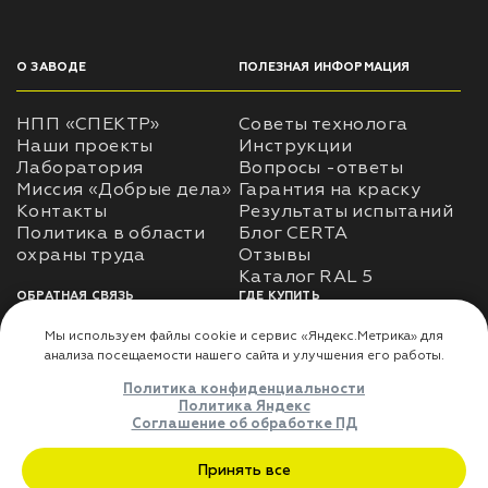
О ЗАВОДЕ
ПОЛЕЗНАЯ ИНФОРМАЦИЯ
НПП «СПЕКТР»
Советы технолога
Наши проекты
Инструкции
Лаборатория
Вопросы -ответы
Миссия «Добрые дела»
Гарантия на краску
Контакты
Результаты испытаний
Политика в области
Блог CERTA
охраны труда
Отзывы
Каталог RAL 5
ОБРАТНАЯ СВЯЗЬ
ГДЕ КУПИТЬ
Использование
Доставка
информации
Оплата
Политика
Где купить
использования личных
данных
Карта сайта
Реквизиты
Оферта
ДЛЯ ПАРТНЁРОВ