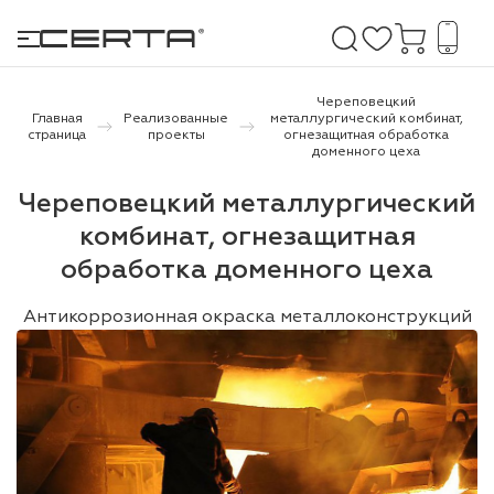
Череповецкий
Главная
Реализованные
металлургический комбинат,
страница
проекты
огнезащитная обработка
доменного цеха
е покрытия
Череповецкий металлургический
дома и дачи
комбинат, огнезащитная
обработка доменного цеха
продукция
 бетону,
Антикоррозионная окраска металлоконструкций
ичу
о металлу
итки по
холодного