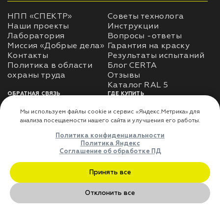
НПП «СПЕКТР»
Советы технолога
Наши проекты
Инструкции
Лаборатория
Вопросы -ответы
Миссия «Добрые дела»
Гарантия на краску
Контакты
Результаты испытаний
Политика в области
Блог CERTA
охраны труда
Отзывы
Каталог RAL 5
ОБРАТНАЯ СВЯЗЬ
ГДЕ КУПИТЬ
Использование
Доставка
информации
Оплата
Политика
Где купить
использования личных
данных
Карта сайта
Реквизиты
Оферта
ДЛЯ ПАРТНЁРОВ
Преимущества
сотрудничества