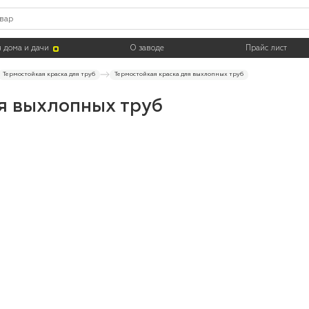
 дома и дачи
О заводе
Прайс лист
Термостойкая краска для труб
Термостойкая краска для выхлопных труб
я выхлопных труб