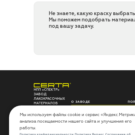
Не знаете, какую краску выбрать
Мы поможем подобрать материа
под вашу задачу.
НПП «СПЕКТР»
ЗАВОД
ЛАКОКРАСОЧНЫХ
О ЗАВОДЕ
ПО
МАТЕРИАЛОВ
НПП «СПЕКТР»
Сов
Мы используем файлы cookie и сервис «Яндекс.Метрик
Наши проекты
Инс
анализа посещаемости нашего сайта и улучшения его
Лаборатория
Воп
Миссия «Добрые дела»
Гар
работы.
Контакты
Рез
Политика конфиденциальности
Политика Яндекс
Соглашение об