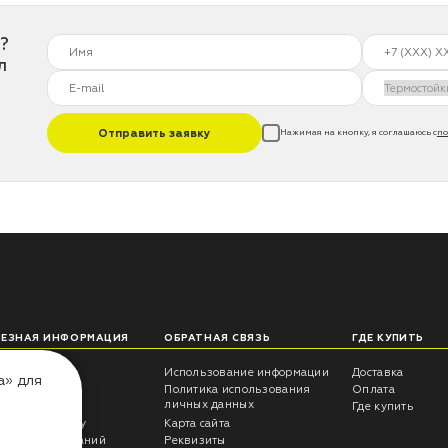
?
л
Отправить заявку
Нажимая на кнопку, я соглашаюсь с
по
ЛЕЗНАЯ ИНФОРМАЦИЯ
ОБРАТНАЯ СВЯЗЬ
ГДЕ КУПИТЬ
еты технолога
Использование информации
Доставка
а» для
трукции
Политика использования
Оплата
личных данных
росы -ответы
Где купить
антия на краску
Карта сайта
ультаты испытаний
Реквизиты