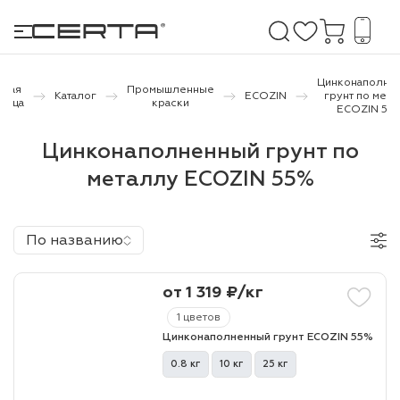
Цинконаполне
вная
Промышленные
Каталог
ECOZIN
грунт по мета
аница
краски
ECOZIN 55
е покрытия
Цинконаполненный грунт по
металлу ECOZIN 55%
дома и дачи
продукция
По названию
 бетону,
ичу
от 1 319 ₽/кг
о металлу
1 цветов
Цинконаполненный грунт ECOZIN 55%
итки по
0.8 кг
10 кг
25 кг
холодного