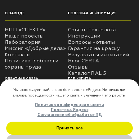
О ЗАВОДЕ
ПОЛЕЗНАЯ ИНФОРМАЦИЯ
НПП «СПЕКТР»
Советы технолога
Наши проекты
Инструкции
Лаборатория
Вопросы -ответы
Миссия «Добрые дела»
Гарантия на краску
Контакты
Результаты испытаний
Политика в области
Блог CERTA
охраны труда
Отзывы
Каталог RAL 5
ОБРАТНАЯ СВЯЗЬ
ГДЕ КУПИТЬ
Использование
Доставка
информации
Оплата
Политика
Где купить
использования личных
данных
Карта сайта
Реквизиты
Оферта
ДЛЯ ПАРТНЁРОВ