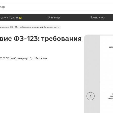
 дома и дачи
О заводе
Прайс лист
ветствие ФЗ-123: требования пожарной безопасности
вие ФЗ-123: требования
ОО "ПожСтандарт", г.Москва