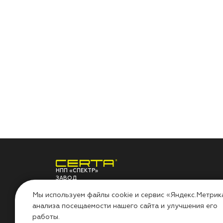
НПП «СПЕКТР»
ЗАВОД
ЛАКОКРАСОЧНЫХ
О ЗАВОДЕ
ПО
МАТЕРИАЛОВ
Мы используем файлы cookie и сервис «Яндекс.Метрик
анализа посещаемости нашего сайта и улучшения его
НПП «СПЕКТР»
Сов
работы.
Наши проекты
Инс