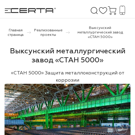
Выксунский
Главная
Реализованные
металлургический завод
страница
проекты
«СТАН 5000»
е покрытия
Выксунский металлургический
завод «СТАН 5000»
дома и дачи
«СТАН 5000» Защита металлоконструкций от
продукция
коррозии
 бетону,
ичу
о металлу
итки по
холодного