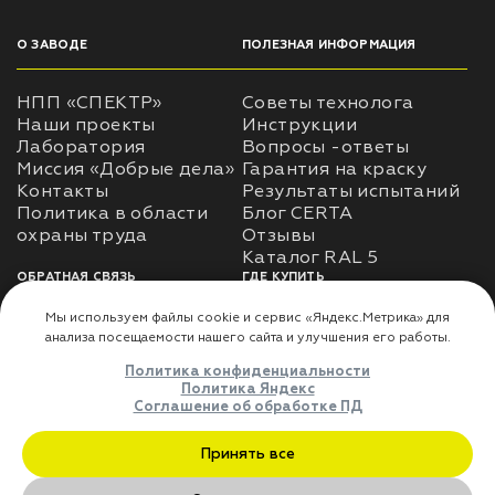
О ЗАВОДЕ
ПОЛЕЗНАЯ ИНФОРМАЦИЯ
НПП «СПЕКТР»
Советы технолога
Наши проекты
Инструкции
Лаборатория
Вопросы -ответы
Миссия «Добрые дела»
Гарантия на краску
Контакты
Результаты испытаний
Политика в области
Блог CERTA
охраны труда
Отзывы
Каталог RAL 5
ОБРАТНАЯ СВЯЗЬ
ГДЕ КУПИТЬ
Использование
Доставка
информации
Оплата
Политика
Где купить
использования личных
данных
Карта сайта
Реквизиты
Оферта
ДЛЯ ПАРТНЁРОВ