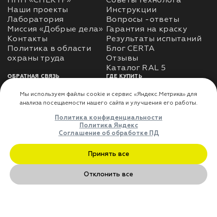
НПП «СПЕКТР»
Советы технолога
Наши проекты
Инструкции
Лаборатория
Вопросы -ответы
Миссия «Добрые дела»
Гарантия на краску
Контакты
Результаты испытаний
Политика в области
Блог CERTA
охраны труда
Отзывы
Каталог RAL 5
ОБРАТНАЯ СВЯЗЬ
ГДЕ КУПИТЬ
Использование
Доставка
информации
Оплата
Политика
Где купить
использования личных
данных
Карта сайта
Реквизиты
Оферта
ДЛЯ ПАРТНЁРОВ
Преимущества
сотрудничества
Мы используем файлы cookie и сервис «Яндекс.Метрика» дл
анализа посещаемости нашего сайта и улучшения его работы