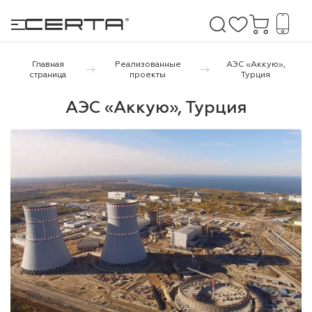
Главная
Реализованные
АЭС «Аккую»,
страница
проекты
Турция
е покрытия
АЭС «Аккую», Турция
дома и дачи
продукция
 бетону,
ичу
о металлу
итки по
холодного