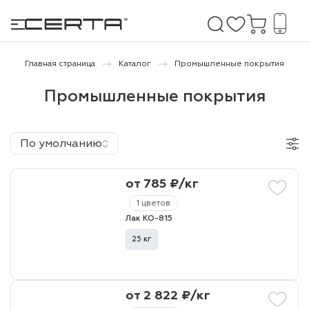
Главная страница
Каталог
Промышленные покрытия
Промышленные покрытия
е покрытия
дома и дачи
По умолчанию
продукция
от 785 ₽/кг
 бетону,
1 цветов
ичу
Лак КО-815
о металлу
25 кг
итки по
от 2 822 ₽/кг
холодного