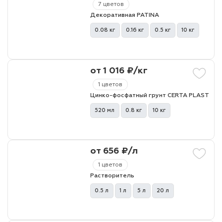
7 цветов
Декоративная PATINA
лаки и эмали
0.08 кг
0.16 кг
0.5 кг
10 кг
от 1 016 ₽/кг
1 цветов
Цинко-фосфатный грунт CERTA PLAST
520 мл
0.8 кг
10 кг
от 656 ₽/л
1 цветов
Растворитель
0.5 л
1 л
5 л
20 л