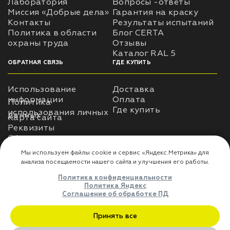
Лаборатория
Вопросы -ответы
Миссия «Добрые дела»
Гарантия на краску
Контакты
Результаты испытаний
лаки и эмали
Политика в области
Блог CERTA
охраны труда
Отзывы
Каталог RAL 5
ОБРАТНАЯ СВЯЗЬ
ГДЕ КУПИТЬ
Использование
Доставка
информации
Оплата
Политика
Где купить
использования личных
данных
Карта сайта
Реквизиты
Оферта
ДЛЯ ПАРТНЁРОВ
Преимущества
сотрудничества
Мы используем файлы cookie и сервис «Яндекс.Метрика» дл
анализа посещаемости нашего сайта и улучшения его работы
Политика конфиденциальности