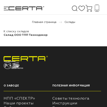
Главная страница
Склады
К списку складов
е покрытия
Склад ООО ТПП Технодекор
дома и дачи
продукция
НПП «СПЕКТР» ЗАВОД ЛАКОКРАСОЧНЫХ МАТЕРИАЛОВ
 бетону,
ичу
о металлу
О ЗАВОДЕ
ПОЛЕЗНАЯ ИНФОРМАЦИЯ
итки по
НПП «СПЕКТР»
Советы технолога
Наши проекты
Инструкции
холодного