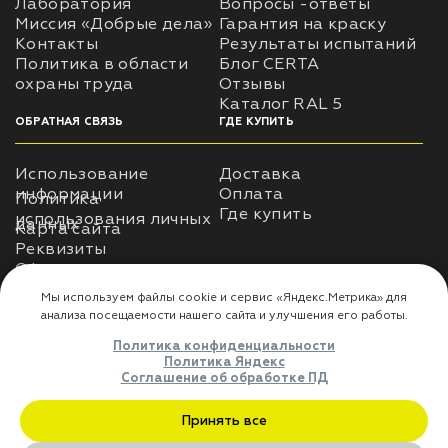
Лаборатория
Вопросы -ответы
Миссия «Добрые дела»
Гарантия на краску
Контакты
Результаты испытаний
лаки и эмали
Политика в области
Блог CERTA
охраны труда
Отзывы
Каталог RAL 5
ОБРАТНАЯ СВЯЗЬ
ГДЕ КУПИТЬ
Использование
Доставка
информации
Оплата
Политика
Где купить
использования личных
данных
Карта сайта
Реквизиты
Оферта
ДЛЯ ПАРТНЁРОВ
Преимущества
сотрудничества
Мы используем файлы cookie и сервис «Яндекс.Метрика» дл
анализа посещаемости нашего сайта и улучшения его работы
Политика конфиденциальности