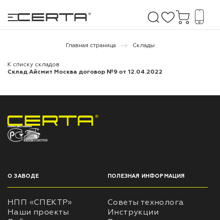
Главная страница
Склады
К списку складов
е покрытия
Склад Айсмит Москва договор №9 от 12.04.2022
дома и дачи
продукция
НПП «СПЕКТР» ЗАВОД ЛАКОКРАСОЧНЫХ МАТЕРИАЛОВ
 бетону,
ичу
о металлу
О ЗАВОДЕ
ПОЛЕЗНАЯ ИНФОРМАЦИЯ
итки по
НПП «СПЕКТР»
Советы технолога
Наши проекты
Инструкции
холодного