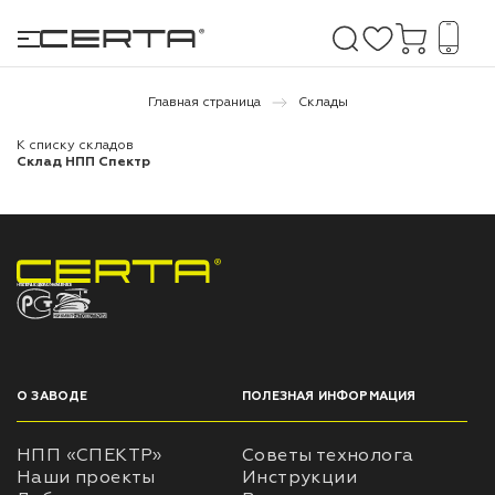
Главная страница
Склады
К списку складов
е покрытия
Склад НПП Спектр
дома и дачи
продукция
НПП «СПЕКТР» ЗАВОД ЛАКОКРАСОЧНЫХ МАТЕРИАЛОВ
 бетону,
ичу
о металлу
О ЗАВОДЕ
ПОЛЕЗНАЯ ИНФОРМАЦИЯ
итки по
НПП «СПЕКТР»
Советы технолога
Наши проекты
Инструкции
холодного