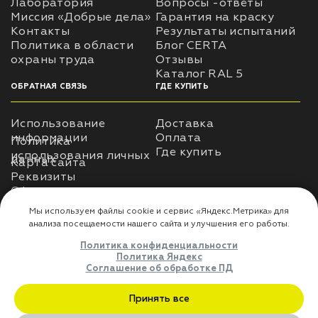
Лаборатория
Вопросы -ответы
Миссия «Добрые дела»
Гарантия на краску
Контакты
Результаты испытаний
лаки и эмали
Политика в области
Блог CERTA
охраны труда
Отзывы
Каталог RAL 5
ОБРАТНАЯ СВЯЗЬ
ГДЕ КУПИТЬ
Использование
Доставка
информации
Оплата
Политика
Где купить
использования личных
данных
Карта сайта
Реквизиты
Оферта
ДЛЯ ПАРТНЁРОВ
Преимущества
сотрудничества
Мы используем файлы cookie и сервис «Яндекс.Метрика» дл
анализа посещаемости нашего сайта и улучшения его работы
Политика конфиденциальности