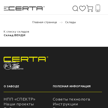
Главная страница
Склады
К списку складов
е покрытия
Склад ВЕНДИ
дома и дачи
продукция
НПП «СПЕКТР» ЗАВОД ЛАКОКРАСОЧНЫХ МАТЕРИАЛОВ
 бетону,
ичу
о металлу
О ЗАВОДЕ
ПОЛЕЗНАЯ ИНФОРМАЦИЯ
итки по
НПП «СПЕКТР»
Советы технолога
Наши проекты
Инструкции
холодного