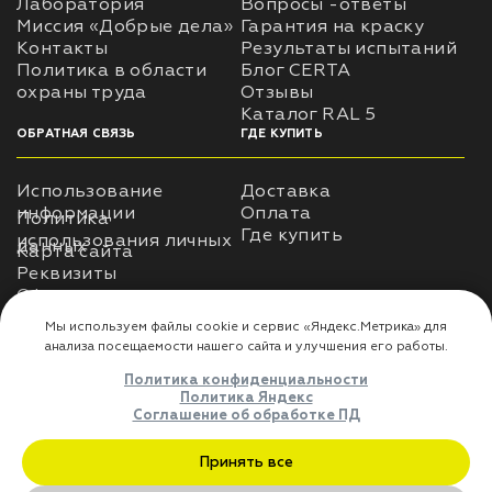
Лаборатория
Вопросы -ответы
Миссия «Добрые дела»
Гарантия на краску
Контакты
Результаты испытаний
лаки и эмали
Политика в области
Блог CERTA
охраны труда
Отзывы
Каталог RAL 5
ОБРАТНАЯ СВЯЗЬ
ГДЕ КУПИТЬ
Использование
Доставка
информации
Оплата
Политика
Где купить
использования личных
данных
Карта сайта
Реквизиты
Оферта
ДЛЯ ПАРТНЁРОВ
Преимущества
сотрудничества
Мы используем файлы cookie и сервис «Яндекс.Метрика» дл
анализа посещаемости нашего сайта и улучшения его работы
Политика конфиденциальности