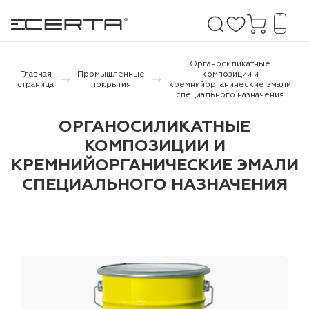
Органосиликатные
Главная
Промышленные
композиции и
страница
покрытия
кремнийорганические эмали
специального назначения
е покрытия
ОРГАНОСИЛИКАТНЫЕ
дома и дачи
КОМПОЗИЦИИ И
КРЕМНИЙОРГАНИЧЕСКИЕ ЭМАЛИ
продукция
СПЕЦИАЛЬНОГО НАЗНАЧЕНИЯ
 бетону,
ичу
о металлу
итки по
холодного