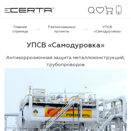
Главная
Реализованные
УПСВ
страница
проекты
«Самодуровка»
е покрытия
УПСВ «Самодуровка»
дома и дачи
Антикоррозионная защита металлоконструкций,
трубопроводов
продукция
 бетону,
ичу
о металлу
итки по
холодного