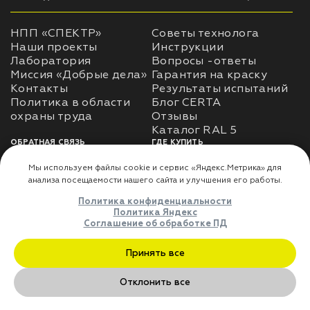
НПП «СПЕКТР»
Советы технолога
Наши проекты
Инструкции
Лаборатория
Вопросы -ответы
Миссия «Добрые дела»
Гарантия на краску
Контакты
Результаты испытаний
Политика в области
Блог CERTA
охраны труда
Отзывы
Каталог RAL 5
ОБРАТНАЯ СВЯЗЬ
ГДЕ КУПИТЬ
Использование
Доставка
информации
Оплата
Политика
Где купить
использования личных
данных
Карта сайта
Реквизиты
Оферта
ДЛЯ ПАРТНЁРОВ
Преимущества
сотрудничества