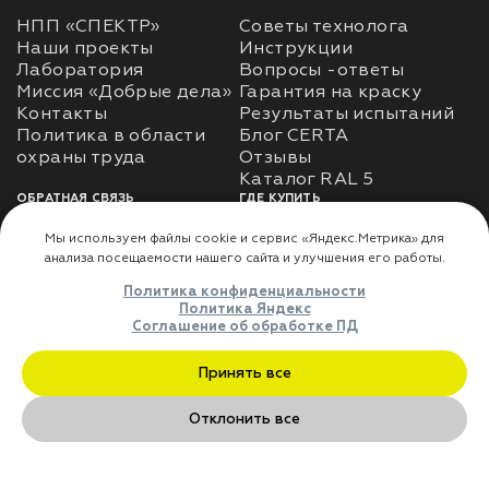
НПП «СПЕКТР»
Советы технолога
Наши проекты
Инструкции
Лаборатория
Вопросы -ответы
Миссия «Добрые дела»
Гарантия на краску
Контакты
Результаты испытаний
Политика в области
Блог CERTA
охраны труда
Отзывы
Каталог RAL 5
ОБРАТНАЯ СВЯЗЬ
ГДЕ КУПИТЬ
Использование
Доставка
информации
Оплата
Политика
Где купить
использования личных
данных
Карта сайта
Реквизиты
Оферта
ДЛЯ ПАРТНЁРОВ
Преимущества
сотрудничества
Мы используем файлы cookie и сервис «Яндекс.Метрика» дл