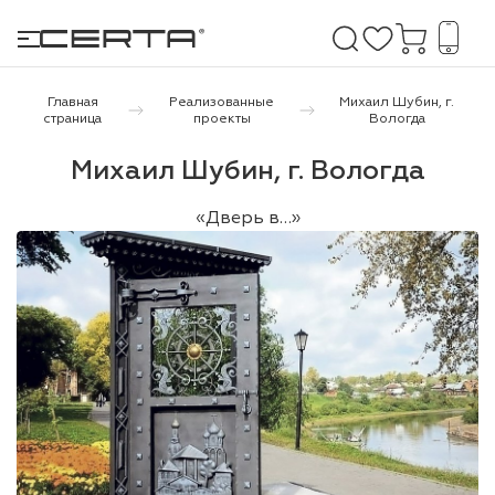
Главная
Реализованные
Михаил Шубин, г.
страница
проекты
Вологда
е покрытия
Михаил Шубин, г. Вологда
дома и дачи
«Дверь в…»
продукция
 бетону,
ичу
о металлу
итки по
холодного