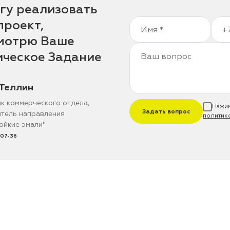
гу реализовать
проект,
мотрю Ваше
ическое Задание
Теллин
к коммерческого отдела,
Нажим
Задать вопрос
тель направления
политик
ойкие эмали"
 07-36