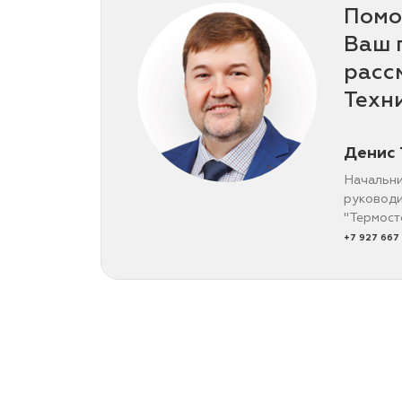
Помо
Ваш 
расс
Техн
Денис 
Начальни
руководи
"Термост
+7 927 667