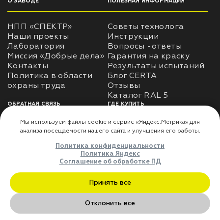
О ЗАВОДЕ
ПОЛЕЗНАЯ ИНФОРМАЦИЯ
НПП «СПЕКТР»
Советы технолога
Наши проекты
Инструкции
Лаборатория
Вопросы -ответы
Миссия «Добрые дела»
Гарантия на краску
Контакты
Результаты испытаний
Политика в области
Блог CERTA
охраны труда
Отзывы
Каталог RAL 5
ОБРАТНАЯ СВЯЗЬ
ГДЕ КУПИТЬ
Использование
Доставка
информации
Оплата
Политика
Где купить
использования личных
данных
Карта сайта
Реквизиты
Оферта
ДЛЯ ПАРТНЁРОВ
Преимущества
сотрудничества