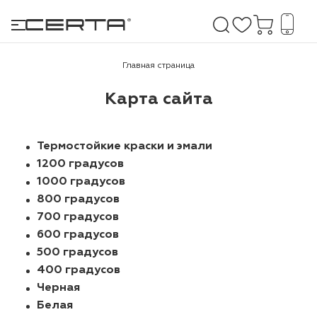
Главная страница
Карта сайта
е покрытия
дома и дачи
Термостойкие краски и эмали
1200 градусов
продукция
1000 градусов
800 градусов
 бетону,
700 градусов
ичу
600 градусов
о металлу
500 градусов
400 градусов
итки по
Черная
Белая
холодного