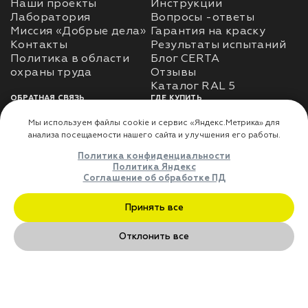
Наши проекты
Инструкции
Лаборатория
Вопросы -ответы
Миссия «Добрые дела»
Гарантия на краску
Контакты
Результаты испытаний
Политика в области
Блог CERTA
охраны труда
Отзывы
Каталог RAL 5
ОБРАТНАЯ СВЯЗЬ
ГДЕ КУПИТЬ
Использование
Доставка
информации
Оплата
Политика
Где купить
использования личных
данных
Карта сайта
Реквизиты
Оферта
ДЛЯ ПАРТНЁРОВ
Преимущества
сотрудничества