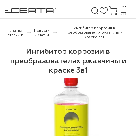
Ингибитор коррозии в
Главная
Новости
преобразователях ржавчины и
страница
и статьи
краске 3в1
е покрытия
Ингибитор коррозии в
преобразователях ржавчины и
дома и дачи
краске 3в1
продукция
 бетону,
ичу
о металлу
итки по
холодного