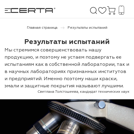
Главная страница
Результаты испытаний
Результаты испытаний
е покрытия
Мы стремимся совершенствовать нашу
продукцию, и поэтому не устаем подвергать ее
дома и дачи
испытаниям как в собственной лаборатории, так и
в научных лабораториях признанных институтов
продукция
и предприятий. Именно поэтому наши краски,
 бетону,
эмали и защитные покрытия называют лучшими.
ичу
Светлана Толстошеева, кандидат технических наук
о металлу
итки по
холодного