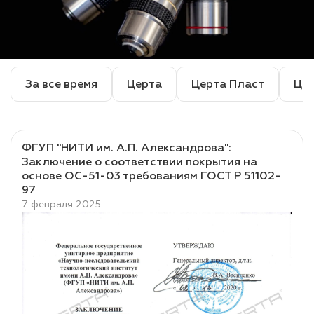
лаки и эмали
За все время
Церта
Церта Пласт
Це
ФГУП "НИТИ им. А.П. Александрова":
Заключение о соответствии покрытия на
основе ОС-51-03 требованиям ГОСТ Р 51102-
97
7 февраля 2025