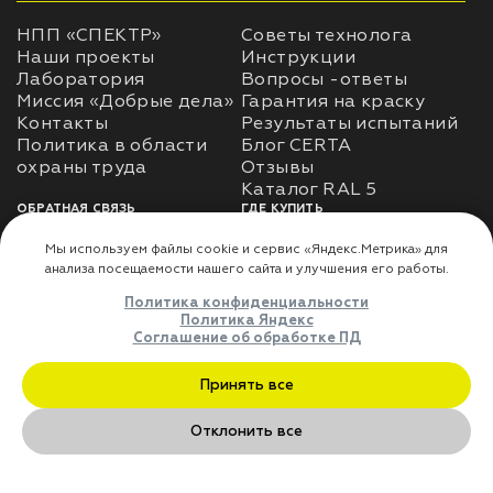
НПП «СПЕКТР»
Советы технолога
Наши проекты
Инструкции
Лаборатория
Вопросы -ответы
Миссия «Добрые дела»
Гарантия на краску
Контакты
Результаты испытаний
Политика в области
Блог CERTA
охраны труда
Отзывы
Каталог RAL 5
ОБРАТНАЯ СВЯЗЬ
ГДЕ КУПИТЬ
Использование
Доставка
информации
Оплата
Политика
Где купить
использования личных
данных
Карта сайта
Реквизиты
Оферта
ДЛЯ ПАРТНЁРОВ
Преимущества
сотрудничества