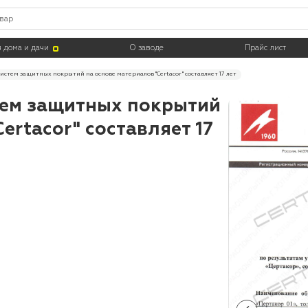
 дома и дачи
О заводе
Прайс лист
систем защитных покрытий на основе материалов "Certacor" составляет 17 лет
тем защитных покрытий
ertacor" составляет 17