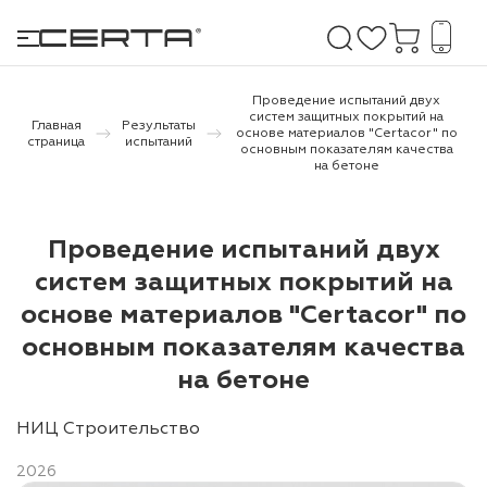
Проведение испытаний двух
систем защитных покрытий на
Главная
Результаты
основе материалов "Certacor" по
страница
испытаний
основным показателям качества
е покрытия
на бетоне
дома и дачи
Проведение испытаний двух
продукция
систем защитных покрытий на
 бетону,
основе материалов "Certacor" по
ичу
основным показателям качества
на бетоне
о металлу
итки по
НИЦ Строительство
2026
холодного