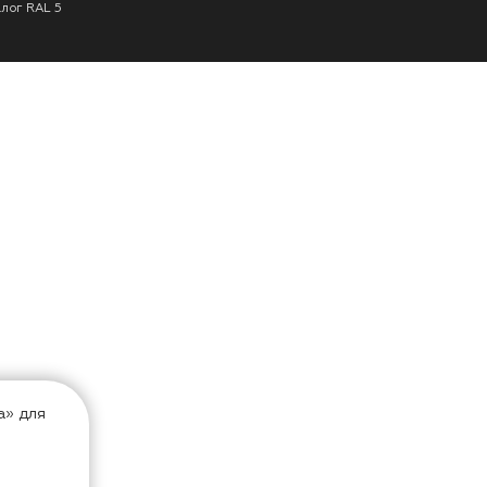
алог RAL 5
а» для