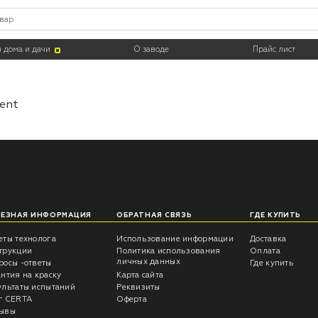
 дома и дачи
О заводе
Прайс лист
nent
ЛЕЗНАЯ ИНФОРМАЦИЯ
ОБРАТНАЯ СВЯЗЬ
ГДЕ КУПИТЬ
еты технолога
Использование информации
Доставка
трукции
Политика использования
Оплата
личных данных
росы -ответы
Где купить
антия на краску
Карта сайта
ультаты испытаний
Реквизиты
г CERTA
Оферта
ывы