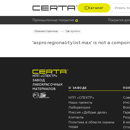
Каталог
Промышленные покрытия
Покрытия для
Главная страница
Где купить
'aspro:regionality.list.max' is not a compo
НПП «СПЕКТР»
ЗАВОД
ЛАКОКРАСОЧНЫХ
О ЗАВОДЕ
ПО
МАТЕРИАЛОВ
НПП «СПЕКТР»
Сов
Наши проекты
Инс
Лаборатория
Воп
Миссия «Добрые дела»
Гар
Контакты
Рез
Политика в области охраны
Бло
труда
Отз