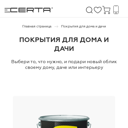
Главная страница
Покрытия для дома и дачи
ПОКРЫТИЯ ДЛЯ ДОМА И
е покрытия
ДАЧИ
дома и дачи
Выбери то, что нужно, и подари новый облик
своему дому, даче или интерьеру
продукция
 бетону,
ичу
о металлу
итки по
холодного