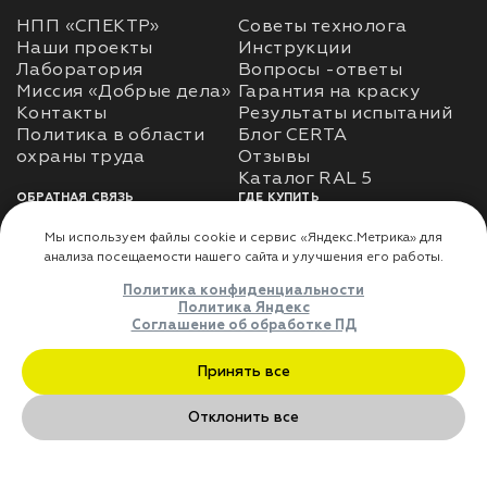
НПП «СПЕКТР»
Советы технолога
Наши проекты
Инструкции
Лаборатория
Вопросы -ответы
Миссия «Добрые дела»
Гарантия на краску
Контакты
Результаты испытаний
Политика в области
Блог CERTA
охраны труда
Отзывы
Каталог RAL 5
ОБРАТНАЯ СВЯЗЬ
ГДЕ КУПИТЬ
Использование
Доставка
информации
Оплата
Политика
Где купить
использования личных
данных
Карта сайта
Реквизиты
Оферта
ДЛЯ ПАРТНЁРОВ
Преимущества
сотрудничества
Мы используем файлы cookie и сервис «Яндекс.Метрика» дл