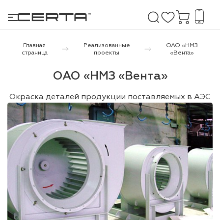
Главная
Реализованные
ОАО «НМЗ
страница
проекты
«Вента»
е покрытия
ОАО «НМЗ «Вента»
дома и дачи
Окраска деталей продукции поставляемых в АЭС
продукция
 бетону,
ичу
о металлу
итки по
холодного