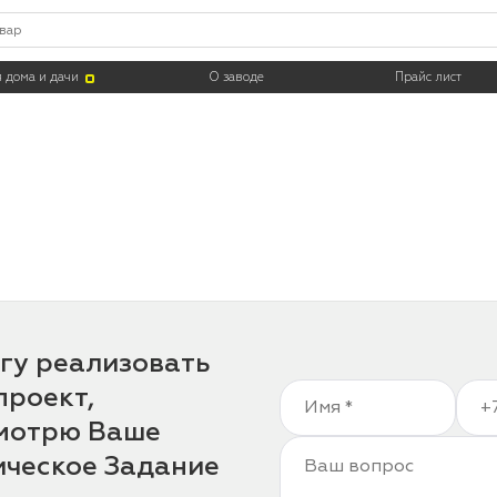
 дома и дачи
О заводе
Прайс лист
гу реализовать
проект,
мотрю Ваше
ическое Задание