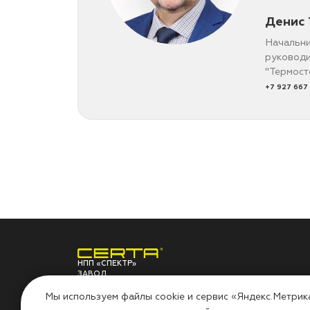
Денис 
Начальни
руководи
"Термост
+7 927 667
НПП «СПЕКТР»
ЗАВОД
ЛАКОКРАСОЧНЫХ
О ЗАВОДЕ
ПО
МАТЕРИАЛОВ
Мы используем файлы cookie и сервис «Яндекс.Метрик