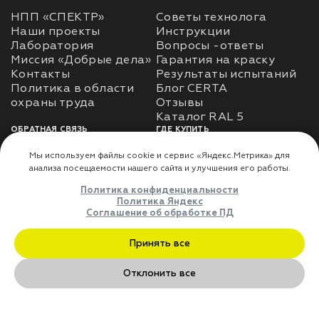
НПП «СПЕКТР»
Советы технолога
Наши проекты
Инструкции
Лаборатория
Вопросы -ответы
Миссия «Добрые дела»
Гарантия на краску
Контакты
Результаты испытаний
Политика в области
Блог CERTA
охраны труда
Отзывы
Каталог RAL 5
ОБРАТНАЯ СВЯЗЬ
ГДЕ КУПИТЬ
Использование
Доставка
информации
Оплата
Политика
Где купить
использования личных
данных
Карта сайта
Реквизиты
Оферта
ДЛЯ ПАРТНЁРОВ
Преимущества
сотрудничества
Мы используем файлы cookie и сервис «Яндекс.Метрика» дл