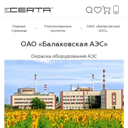
Главная
Реализованные
ОАО «Балаковская
страница
проекты
АЭС»
е покрытия
ОАО «Балаковская АЭС»
дома и дачи
Окраска оборудования АЭС
продукция
 бетону,
ичу
о металлу
итки по
холодного