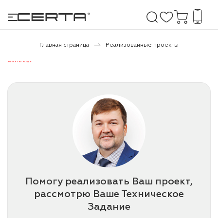
Главная страница
Реализованные проекты
Элемент не найден!
е покрытия
дома и дачи
продукция
 бетону,
ичу
о металлу
Помогу реализовать Ваш проект,
итки по
рассмотрю Ваше Техническое
Задание
холодного