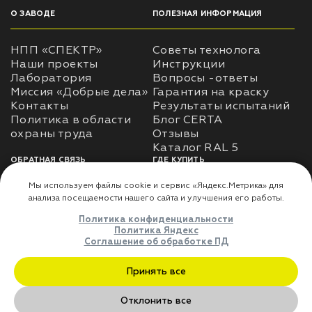
О ЗАВОДЕ
ПОЛЕЗНАЯ ИНФОРМАЦИЯ
НПП «СПЕКТР»
Советы технолога
Наши проекты
Инструкции
Лаборатория
Вопросы -ответы
Миссия «Добрые дела»
Гарантия на краску
Контакты
Результаты испытаний
Политика в области
Блог CERTA
охраны труда
Отзывы
Каталог RAL 5
ОБРАТНАЯ СВЯЗЬ
ГДЕ КУПИТЬ
Использование
Доставка
информации
Оплата
Политика
Где купить
использования личных
данных
Карта сайта
Реквизиты
Оферта
ДЛЯ ПАРТНЁРОВ