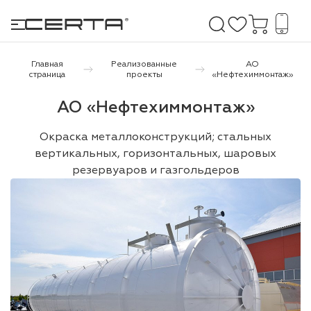
Главная
Реализованные
АО
страница
проекты
«Нефтехиммонтаж»
е покрытия
АО «Нефтехиммонтаж»
дома и дачи
Окраска металлоконструкций; стальных
вертикальных, горизонтальных, шаровых
продукция
резервуаров и газгольдеров
 бетону,
ичу
о металлу
итки по
холодного