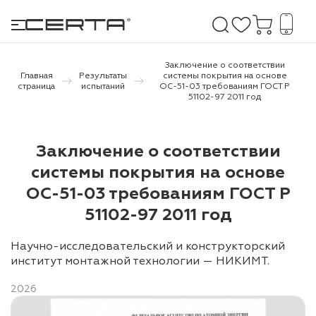
Заключение о соответствии
Главная
Результаты
системы покрытия на основе
страница
испытаний
ОС-51-03 требованиям ГОСТ Р
51102-97 2011 год
е покрытия
дома и дачи
Заключение о соответствии
системы покрытия на основе
продукция
ОС-51-03 требованиям ГОСТ Р
 бетону,
51102-97 2011 год
ичу
о металлу
Научно-исследовательский и конструкторский
институт монтажной технологии — НИКИМТ.
итки по
2026
холодного