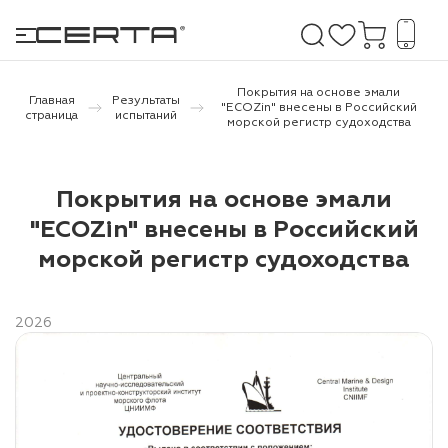
Покрытия на основе эмали
Главная
Результаты
"ECOZin" внесены в Российский
страница
испытаний
морской регистр судоходства
е покрытия
Покрытия на основе эмали
дома и дачи
"ECOZin" внесены в Российский
продукция
морской регистр судоходства
 бетону,
ичу
2026
о металлу
итки по
холодного