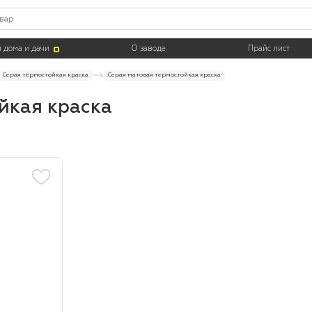
Тара
 дома и дачи
О заводе
Прайс лист
Серая термостойкая краска
Серая матовая термостойкая краска
йкая краска