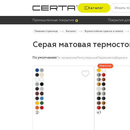
Каталог
Цена
Цвет
Промышленные покрытия
Покрытия для
Главная страница
Каталог
Термостойкие краски и эмали
Серая матовая термосто
По умолчанию
По названию
Популярные
Подешевле
Дороже
Новинка
+20
+1