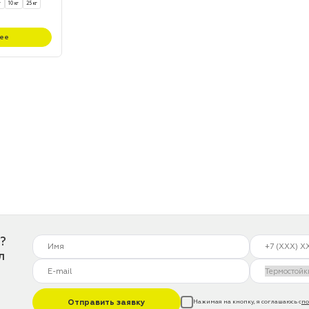
г
10 кг
25 кг
ее
?
л
Отправить заявку
Нажимая на кнопку, я соглашаюсь с
по