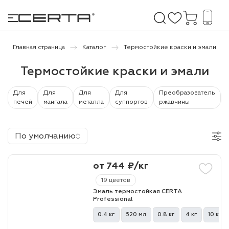
Главная страница
Каталог
Термостойкие краски и эмали
Термостойкие краски и эмали
е покрытия
Для
Для
Для
Для
Преобразователь
дома и дачи
печей
мангала
металла
суппортов
ржавчины
продукция
По умолчанию
 бетону,
ичу
от 744 ₽/кг
о металлу
19 цветов
Эмаль термостойкая CERTA
итки по
Professional
0.4 кг
520 мл
0.8 кг
4 кг
10 кг
холодного