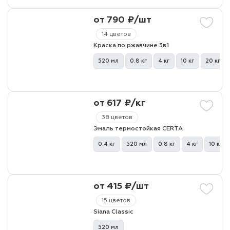
от 790 ₽/шт
лаки и эмали
14 цветов
Краска по ржавчине 3в1
520 мл
0.8 кг
4 кг
10 кг
20 кг
от 617 ₽/кг
38 цветов
Эмаль термостойкая CERTA
0.4 кг
520 мл
0.8 кг
4 кг
10 кг
от 415 ₽/шт
15 цветов
Siana Classic
520 мл