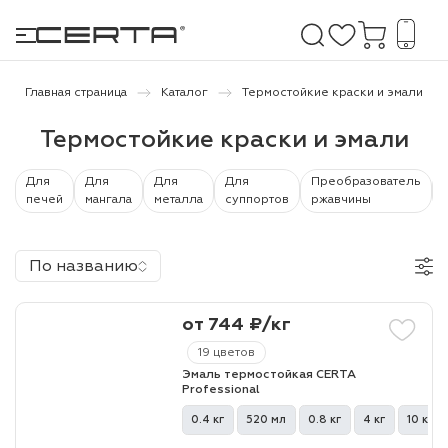
Главная страница
Каталог
Термостойкие краски и эмали
Термостойкие краски и эмали
е покрытия
Для
Для
Для
Для
Преобразователь
дома и дачи
печей
мангала
металла
суппортов
ржавчины
продукция
По названию
 бетону,
ичу
от 744 ₽/кг
о металлу
19 цветов
Эмаль термостойкая CERTA
итки по
Professional
0.4 кг
520 мл
0.8 кг
4 кг
10 кг
холодного