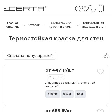
Главная
Термостойкие
Термостойкая
Каталог
страница
краски и эмали
краска для стен
е покрытия
Термостойкая краска для стен
дома и дачи
Сначала популярные
продукция
от 447 ₽/шт
 бетону,
ичу
2 цветов
Лак универсальный "7 степеней
о металлу
защиты"
520 мл
0.8 кг
10 кг
итки по
холодного
от 689 ₽/кг