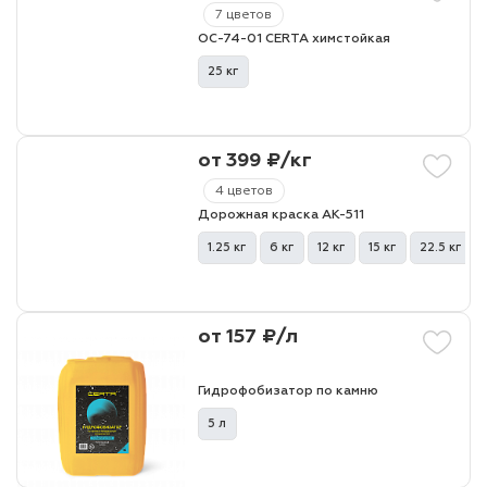
7 цветов
ОС-74-01 CERTA химстойкая
25 кг
от 399 ₽/кг
4 цветов
Дорожная краска АК-511
1.25 кг
6 кг
12 кг
15 кг
22.5 кг
от 157 ₽/л
Гидрофобизатор по камню
5 л