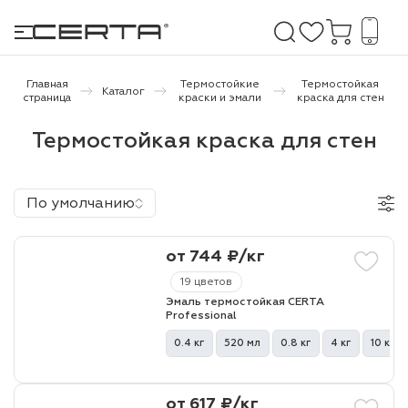
Главная
Термостойкие
Термостойкая
Каталог
страница
краски и эмали
краска для стен
е покрытия
Термостойкая краска для стен
дома и дачи
По умолчанию
продукция
от 744 ₽/кг
 бетону,
ичу
19 цветов
Эмаль термостойкая CERTA
о металлу
Professional
0.4 кг
520 мл
0.8 кг
4 кг
10 кг
итки по
холодного
от 617 ₽/кг