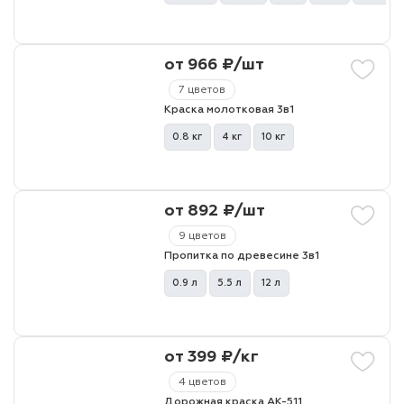
от 966 ₽/шт
7 цветов
Краска молотковая 3в1
0.8 кг
4 кг
10 кг
от 892 ₽/шт
9 цветов
Пропитка по древесине 3в1
0.9 л
5.5 л
12 л
от 399 ₽/кг
4 цветов
Дорожная краска АК-511