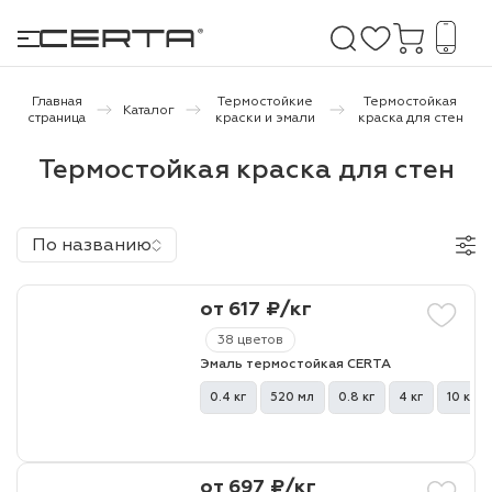
Главная
Термостойкие
Термостойкая
Каталог
страница
краски и эмали
краска для стен
е покрытия
Термостойкая краска для стен
дома и дачи
По названию
продукция
от 617 ₽/кг
 бетону,
ичу
38 цветов
Эмаль термостойкая CERTA
о металлу
0.4 кг
520 мл
0.8 кг
4 кг
10 кг
итки по
холодного
от 697 ₽/кг