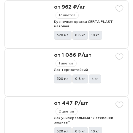
от 962 ₽/кг
17 цветов
Кузнечная краска CERTA PLAST
матовая
520 мл
0.8 кг
10 кг
от 1 086 ₽/шт
1 цветов
Лак термостойкий
520 мл
0.8 кг
4 кг
от 447 ₽/шт
2 цветов
Лак универсальный "7 степеней
защиты"
520 мл
0.8 кг
10 кг