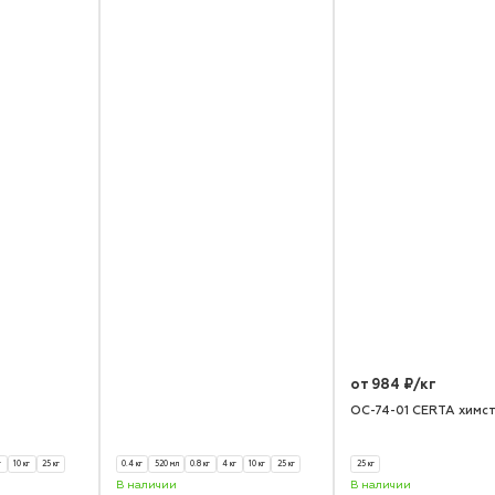
от 984 ₽/кг
ОС-74-01 CERTA химс
г
10 кг
25 кг
0.4 кг
520 мл
0.8 кг
4 кг
10 кг
25 кг
25 кг
В наличии
В наличии