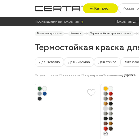
Каталог
Цена
Термостойкость, до °C
Промышленные покрытия
Покрытия для
Главная страница
Каталог
Термостойкие краски и эмали
Термостойкая краска д
Для металла
Для кирпича
Для стекла
Для пла
По умолчанию
По названию
Популярные
Подешевле
Дороже
+1