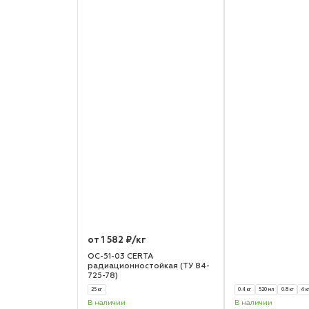
от 1 582 ₽/кг
ОС-51-03 CERTA
радиационностойкая (ТУ 84-
725-78)
25 кг
0.4 кг
520 мл
0.8 кг
4 к
В наличии
В наличии