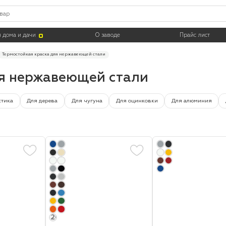
Цвет
Тара
 дома и дачи
О заводе
Прайс лист
Термостойкая краска для нержавеющей стали
ля нержавеющей стали
стика
Для дерева
Для чугуна
Для оцинковки
Для алюминия
+20