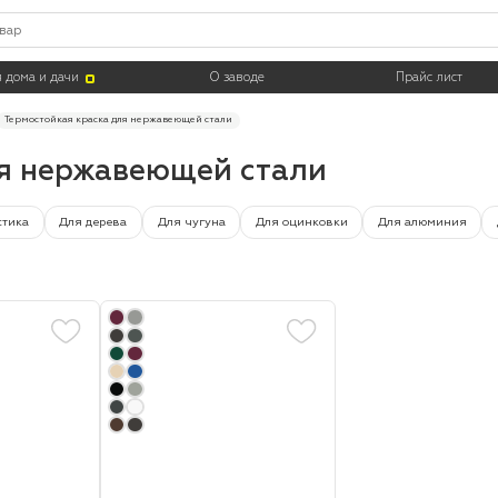
Цвет
Тара
 дома и дачи
О заводе
Прайс лист
Термостойкая краска для нержавеющей стали
ля нержавеющей стали
стика
Для дерева
Для чугуна
Для оцинковки
Для алюминия