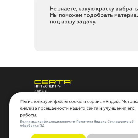
Не знаете, какую краску выбрать
Мы поможем подобрать материа
под вашу задачу.
НПП «СПЕКТР»
ЗАВОД
ЛАКОКРАСОЧНЫХ
О ЗАВОДЕ
ПО
МАТЕРИАЛОВ
Мы используем файлы cookie и сервис «Яндекс.Метрик
анализа посещаемости нашего сайта и улучшения его
НПП «СПЕКТР»
Сов
работы.
Наши проекты
Инс
Лаборатория
Воп
Политика конфиденциальности
Политика Яндекс
Соглашение об
Миссия «Добрые дела»
Гар
обработке ПД
Контакты
Рез
Политика в области охраны
Бло