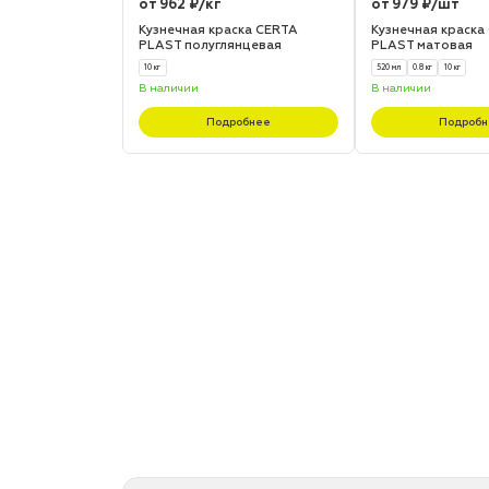
от 962 ₽/кг
от 979 ₽/шт
Кузнечная краска CERTA
Кузнечная краска
PLAST полуглянцевая
PLAST матовая
10 кг
520 мл
0.8 кг
10 кг
В наличии
В наличии
Подробнее
Подробн