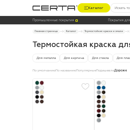
Каталог
Цена
Термостойкость, до °C
Промышленные покрытия
Покрытия для
Главная страница
Каталог
Термостойкие краски и эмали
Термостойкая краска д
Для металла
Для кирпича
Для стекла
Для пла
По умолчанию
По названию
Популярные
Подешевле
Дороже