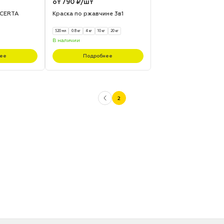
от 790 ₽/шт
 CERTA
Краска по ржавчине 3в1
520 мл
0.8 кг
4 кг
10 кг
20 кг
В наличии
ее
Подробнее
2