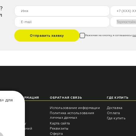
?
л
Отправить заявку
Нажимая на кнопку, я соглашаюсь с
по
ЛЕЗНАЯ ИНФОРМАЦИЯ
ОБРАТНАЯ СВЯЗЬ
ГДЕ КУПИТЬ
а» для
еты технолога
Использование информации
Доставка
трукции
Политика использования
Оплата
личных данных
росы -ответы
Где купить
антия на краску
Карта сайта
ультаты испытаний
Реквизиты
г CERTA
Оферта