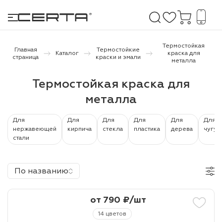
Термостойкая
Главная
Термостойкие
Каталог
краска для
страница
краски и эмали
металла
е покрытия
Термостойкая краска для
металла
дома и дачи
продукция
Для
Для
Для
Для
Для
Для
нержавеющей
кирпича
стекла
пластика
дерева
чугун
стали
 бетону,
ичу
По названию
о металлу
итки по
от 790 ₽/шт
14 цветов
холодного