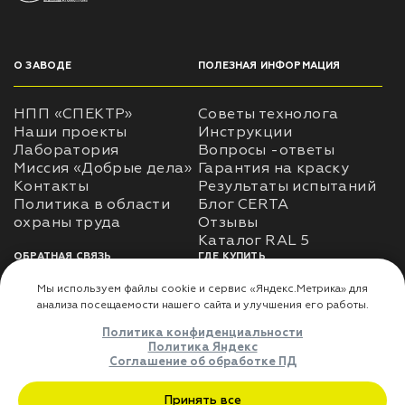
О ЗАВОДЕ
ПОЛЕЗНАЯ ИНФОРМАЦИЯ
НПП «СПЕКТР»
Советы технолога
Наши проекты
Инструкции
Лаборатория
Вопросы -ответы
Миссия «Добрые дела»
Гарантия на краску
Контакты
Результаты испытаний
Политика в области
Блог CERTA
охраны труда
Отзывы
Каталог RAL 5
ОБРАТНАЯ СВЯЗЬ
ГДЕ КУПИТЬ
Использование
Доставка
информации
Оплата
Политика
Где купить
использования личных
данных
Карта сайта
Реквизиты
Оферта